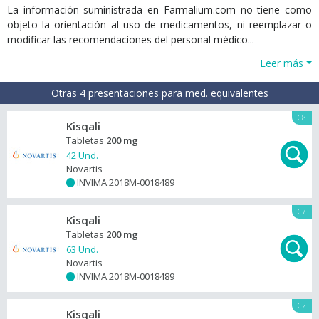
La información suministrada en Farmalium.com no tiene como
objeto la orientación al uso de medicamentos, ni reemplazar o
modificar las recomendaciones del personal médico...
Leer más
Otras 4 presentaciones para med. equivalentes
C8
Kisqali
Tabletas
200 mg
42 Und.
Novartis
INVIMA 2018M-0018489
+
C7
Kisqali
Tabletas
200 mg
63 Und.
Novartis
INVIMA 2018M-0018489
+
C2
Kisqali