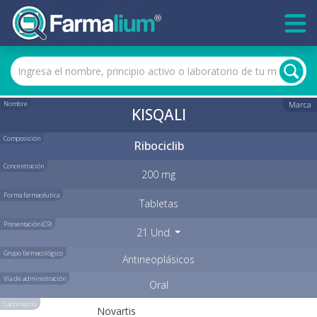
Nombre
Marca
KISQALI
Composición
Ribociclib
Concentración
200 mg
Forma farmacéutica
Tabletas
Presentación (C9)
21 Und.
Grupo farmacológico
Antineoplásicos
Vía de administración
Oral
Laboratorio
Novartis