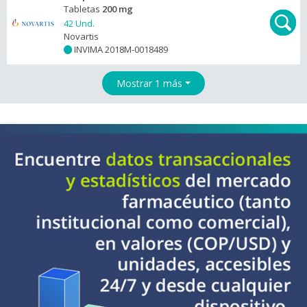
Tabletas
200 mg
42 Und.
Novartis
INVIMA 2018M-0018489
+
Mostrar 1 más