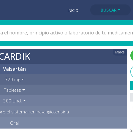
BUSCAR
INICIO
Marca
CARDIK
Valsartán
320 mg
Tabletas
300 Und.
re el sistema renina-angiotensina
Oral
S