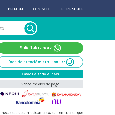
PREMIUM
CONTACTO
INICIAR SESIÓN
Solicítalo ahora
Línea de atención: 3182848897
Envíos a todo el país
Varios medios de pago
i necesitas este medicamento, ten en cuenta que