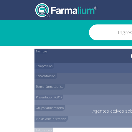
Nombre
Composición
Concentración
Forma farmacéutica
Presentación (C81)
Grupo farmacológico
Agentes activos sob
Vía de administración
Laboratorio