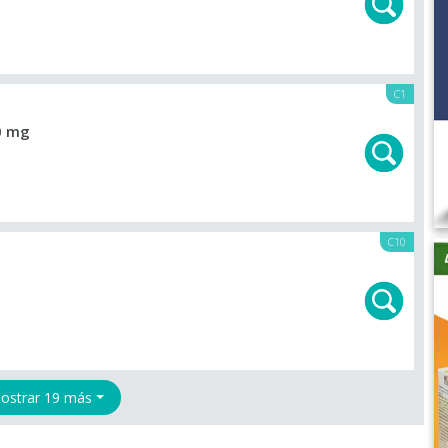
C1
0 mg
C10
ostrar 19 más