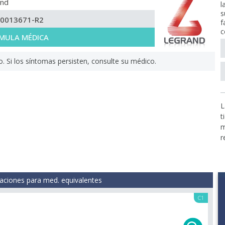
and
l
s
-0013671-R2
f
c
MULA MÉDICA
Si los síntomas persisten, consulte su médico.
L
t
m
r
aciones para med. equivalentes
C1