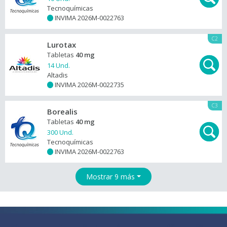
Tecnoquímicas
INVIMA 2026M-0022763
+
C2
Lurotax
Tabletas
40 mg
14 Und.
Altadis
INVIMA 2026M-0022735
+
C3
Borealis
Tabletas
40 mg
300 Und.
Tecnoquímicas
INVIMA 2026M-0022763
+
Mostrar 9 más