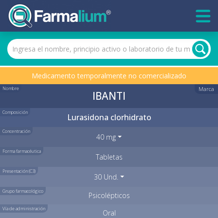
Medicamento temporalmente no comercializado
Nombre
Marca
IBANTI
Composición
Lurasidona clorhidrato
Concentración
40 mg
Forma farmacéutica
Tabletas
Presentación (C3)
30 Und.
Grupo farmacológico
Psicolépticos
Vía de administración
Oral