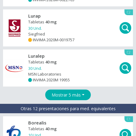
C2
Lurap
Tabletas
40 mg
30 Und.
Siegfried
INVIMA 2020M-0019757
+
C2
Luralep
Tabletas
40 mg
30 Und.
MSN Laboratories
INVIMA 2020M 19955
+
Mostrar 5 más
Otras 12 presentaciones para med. equivalentes
C1
Borealis
Tabletas
40 mg
10 Und.