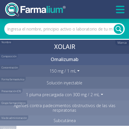
Nombre
Marca
XOLAIR
Composición
Omalizumab
Concentración
150 mg / 1 mL
Forma farmacéutica
Solución inyectable
Presentación (C8)
1 pluma precargada con 300 mg / 2 mL
Grupo farmacológico
Agentes contra padecimientos obstructivos de las vías
respiratorias
Vía de administración
Subcutánea
Laboratorio