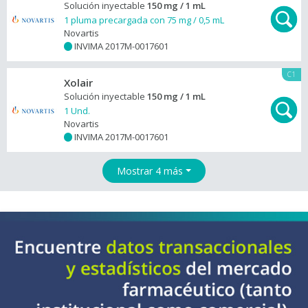
Solución inyectable
150 mg / 1 mL
1 pluma precargada con 75 mg / 0,5 mL
Novartis
INVIMA 2017M-0017601
+
C1
Xolair
Solución inyectable
150 mg / 1 mL
1 Und.
Novartis
INVIMA 2017M-0017601
+
Mostrar 4 más