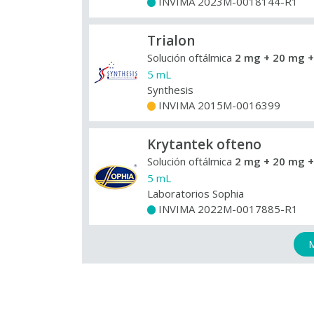
INVIMA 2023M-0018144-R1
+
Trialon
Solución oftálmica
2 mg + 20 mg +
5 mL
Synthesis
INVIMA 2015M-0016399
+
Krytantek ofteno
Solución oftálmica
2 mg + 20 mg +
5 mL
Laboratorios Sophia
INVIMA 2022M-0017885-R1
+
M