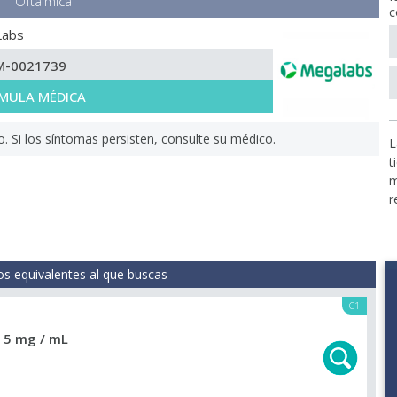
Oftálmica
c
Labs
M-0021739
MULA MÉDICA
Si los síntomas persisten, consulte su médico.
L
t
m
r
s equivalentes al que buscas
C1
 5 mg / mL