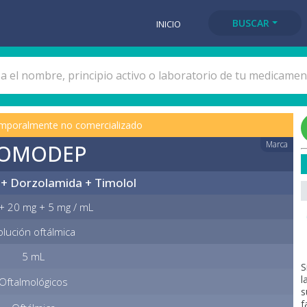
BUSCAR
INICIO
mporalmente no comercializado
Marca
OMODEP
 + Dorzolamida + Timolol
+ 20 mg + 5 mg / mL
olución oftálmica
5 mL
S
l
Oftalmológicos
s
f