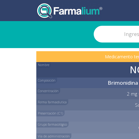
Medicamento te
Nombre
N
Composición
Brimonidina
Concentración
2 mg 
Forma farmacéutica
S
Presentación (C1)
Grupo farmacológico
Vía de administración