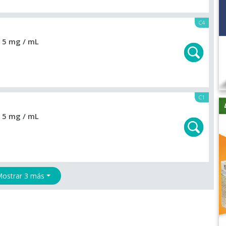
C4
 5 mg / mL
C1
 5 mg / mL
ostrar 3 más