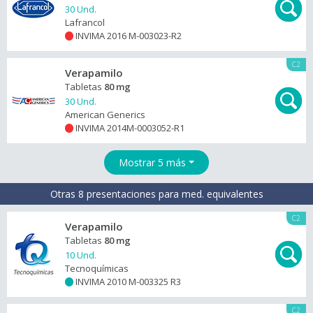
30 Und.
Lafrancol
INVIMA 2016 M-003023-R2
+
C2
Verapamilo
Tabletas
80 mg
30 Und.
American Generics
INVIMA 2014M-0003052-R1
+
Mostrar 5 más
Otras 8 presentaciones para med. equivalentes
C2
Verapamilo
Tabletas
80 mg
10 Und.
Tecnoquímicas
INVIMA 2010 M-003325 R3
+
C2