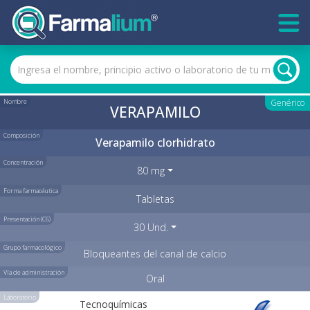
Nombre
Genérico
VERAPAMILO
Composición
Verapamilo clorhidrato
Concentración
80 mg
Forma farmacéutica
Tabletas
Presentación (C6)
30 Und.
Grupo farmacológico
Bloqueantes del canal de calcio
Vía de administración
Oral
Laboratorio
Tecnoquímicas