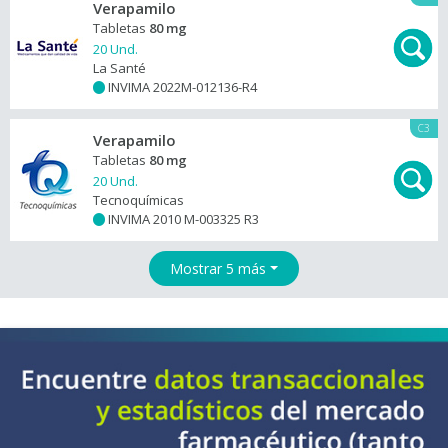
Verapamilo
Tabletas
80 mg
20 Und.
La Santé
INVIMA 2022M-012136-R4
+
C3
Verapamilo
Tabletas
80 mg
20 Und.
Tecnoquímicas
INVIMA 2010 M-003325 R3
+
Mostrar 5 más