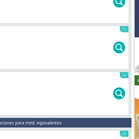
C2
C2
aciones para med. equivalentes
C5