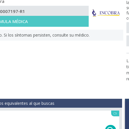
ra
l
s
-0007197-R1
f
c
MULA MÉDICA
Si los síntomas persisten, consulte su médico.
L
t
m
r
s equivalentes al que buscas
C9