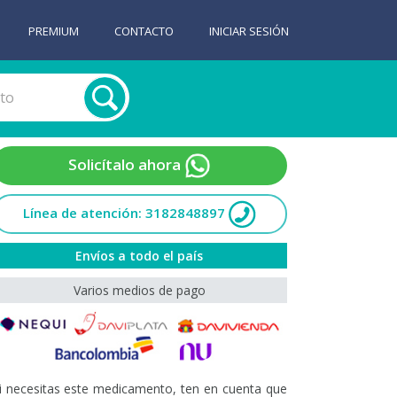
PREMIUM
CONTACTO
INICIAR SESIÓN
Solicítalo ahora
Línea de atención: 3182848897
Envíos a todo el país
Varios medios de pago
i necesitas este medicamento, ten en cuenta que