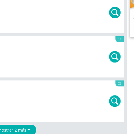
C1
C3
ostrar 2 más