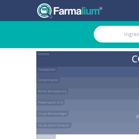
Nombre
C
Composición
Concentración
Forma farmacéutica
Presentación (C4)
Grupo farmacológico
P
Vía de administración
Laboratorio