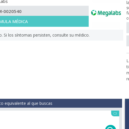
Labs
l
s
M-0020540
f
c
MULA MÉDICA
Si los síntomas persisten, consulte su médico.
L
t
m
r
o equivalente al que buscas
C3