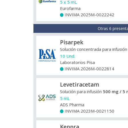
5 x 5 mL
Eurofarma
INVIMA 2025M-0022242
+
Otras 6 present
Pisarpek
Solución concentrada para infusió
10 Und.
Laboratorios Pisa
INVIMA 2026M-0022814
+
Levetiracetam
Solución para infusión
500 mg / 5 
5 mL
ADS Pharma
INVIMA 2023M-0021150
+
Keppra