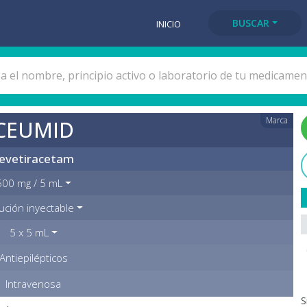
BUSCAR
INICIO
Marca
CEUMID
evetiracetam
500 mg / 5 mL
ución inyectable
5 x 5 mL
Antiepilépticos
Intravenosa
S