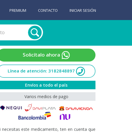
PREMIUM
CONTACTO
INICIAR SESIÓN
Solicítalo ahora
Línea de atención: 3182848897
Envíos a todo el país
Varios medios de pago
i necesitas este medicamento, ten en cuenta que