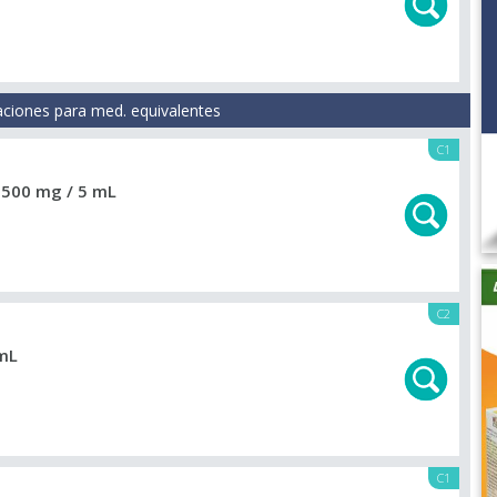
aciones para med. equivalentes
C1
n
500 mg / 5 mL
C2
mL
C1