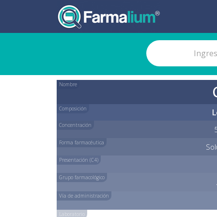
Nombre
Composición
L
Concentración
Forma farmacéutica
Sol
Presentación (C4)
Grupo farmacológico
Vía de administración
Laboratorio