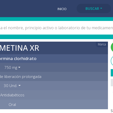
BUSCAR
INICIO
Marca
METINA XR
rmina clorhidrato
750 mg
de liberación prolongada
30 Und.
Antidiabéticos
Oral
S