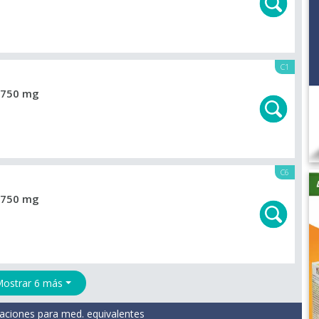
C1
750 mg
C6
750 mg
ostrar 6 más
aciones para med. equivalentes