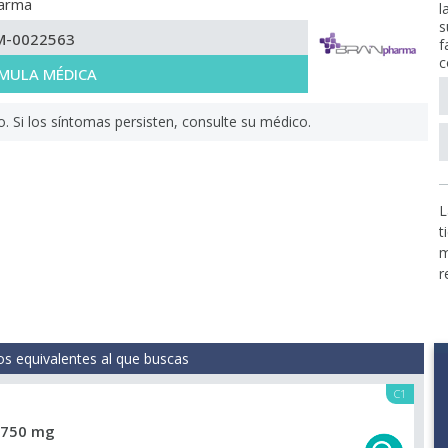
harma
l
s
M-0022563
f
c
MULA MÉDICA
Si los síntomas persisten, consulte su médico.
L
t
m
r
s equivalentes al que buscas
C1
750 mg