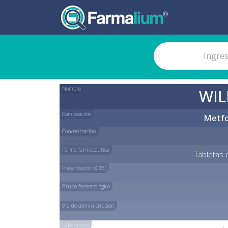
Nombre
WIL
Composición
Metfo
Concentración
Forma farmacéutica
Tabletas 
Presentación (C15)
Grupo farmacológico
Vía de administración
Laboratorio