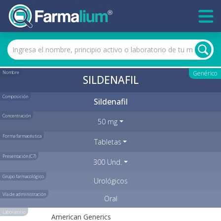
Nombre
Genérico
SILDENAFIL
Composición
Sildenafil
Concentración
50 mg
Forma farmacéutica
Tabletas
Presentación (C7)
300 Und.
Grupo farmacológico
Urológicos
Vía de administración
Oral
Laboratorio
American Generics