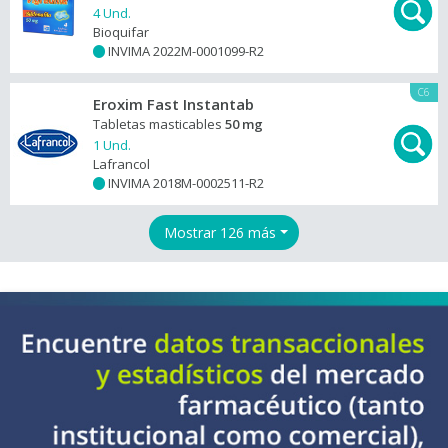
4 Und.
Bioquifar
INVIMA 2022M-0001099-R2
+
C6
Eroxim Fast Instantab
Tabletas masticables
50 mg
1 Und.
Lafrancol
INVIMA 2018M-0002511-R2
+
Mostrar 126 más