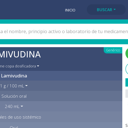
BUSCAR
INICIO
Genérico
MIVUDINA
ne copa dosificadora
Lamivudina
1 g / 100 mL
Solución oral
240 mL
rales de uso sistémico
S
Oral