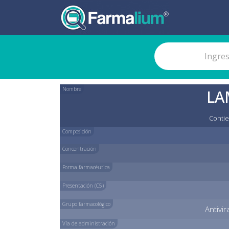
Nombre
LA
Contie
Composición
Concentración
Forma farmacéutica
Presentación (C5)
Grupo farmacológico
Antivi
Vía de administración