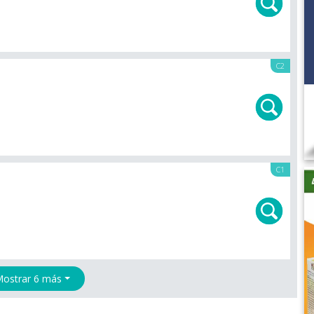
C2
C1
ostrar 6 más