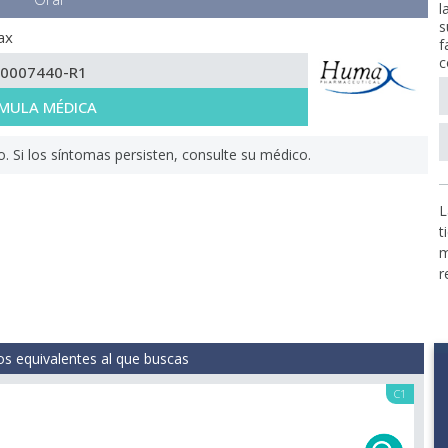
l
s
ax
f
c
-0007440-R1
MULA MÉDICA
Si los síntomas persisten, consulte su médico.
L
t
m
r
s equivalentes al que buscas
C1