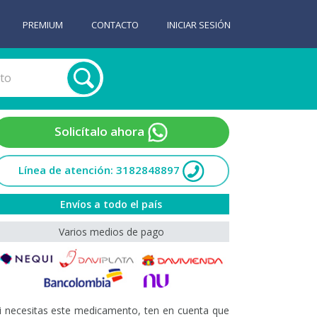
PREMIUM
CONTACTO
INICIAR SESIÓN
Solicítalo ahora
Línea de atención: 3182848897
Envíos a todo el país
Varios medios de pago
i necesitas este medicamento, ten en cuenta que