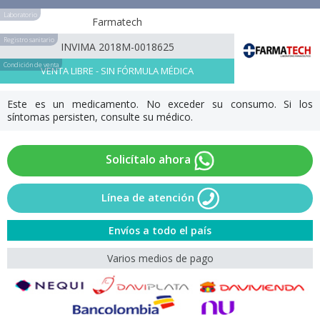
Laboratorio
Farmatech
Registro sanitario
INVIMA 2018M-0018625
Condición de venta
VENTA LIBRE - SIN FÓRMULA MÉDICA
Este es un medicamento. No exceder su consumo. Si los
síntomas persisten, consulte su médico.
Solicítalo ahora
Línea de atención
Envíos a todo el país
Varios medios de pago