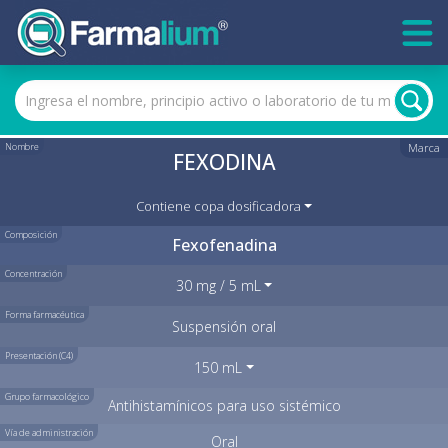
Nombre
Marca
FEXODINA
Contiene copa dosificadora
Composición
Fexofenadina
Concentración
30 mg / 5 mL
Forma farmacéutica
Suspensión oral
Presentación (C4)
150 mL
Grupo farmacológico
Antihistamínicos para uso sistémico
Vía de administración
Oral