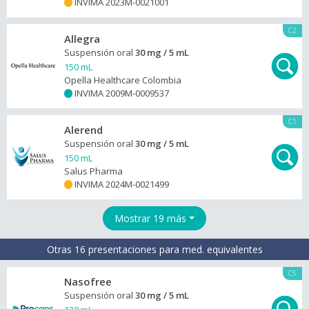
INVIMA 2023M-0021001
+
C2
Allegra
Suspensión oral
30 mg / 5 mL
150 mL
Opella Healthcare Colombia
INVIMA 2009M-0009537
+
C1
Alerend
Suspensión oral
30 mg / 5 mL
150 mL
Salus Pharma
INVIMA 2024M-0021499
+
Mostrar 19 más
Otras 16 presentaciones para med. equivalentes
C5
Nasofree
Suspensión oral
30 mg / 5 mL