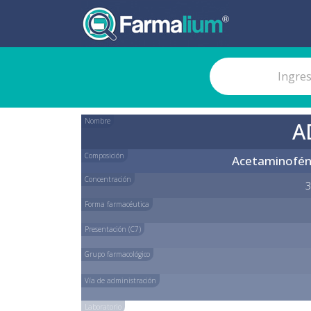
Nombre
A
Composición
Acetaminofén
Concentración
3
Forma farmacéutica
Presentación (C7)
Grupo farmacológico
Vía de administración
Laboratorio