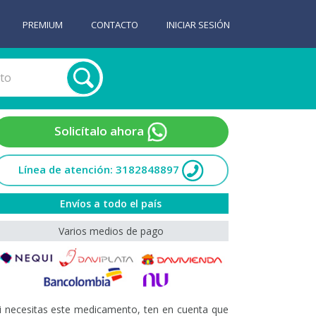
PREMIUM
CONTACTO
INICIAR SESIÓN
Solicítalo ahora
Línea de atención: 3182848897
Envíos a todo el país
Varios medios de pago
i necesitas este medicamento, ten en cuenta que