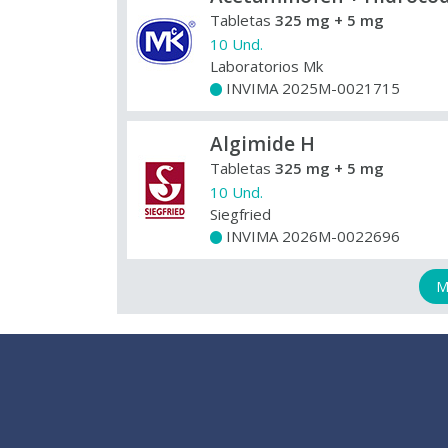
Tabletas
325 mg + 5 mg
10 Und.
Laboratorios Mk
INVIMA 2025M-0021715
+
Algimide H
Tabletas
325 mg + 5 mg
10 Und.
Siegfried
INVIMA 2026M-0022696
+
M