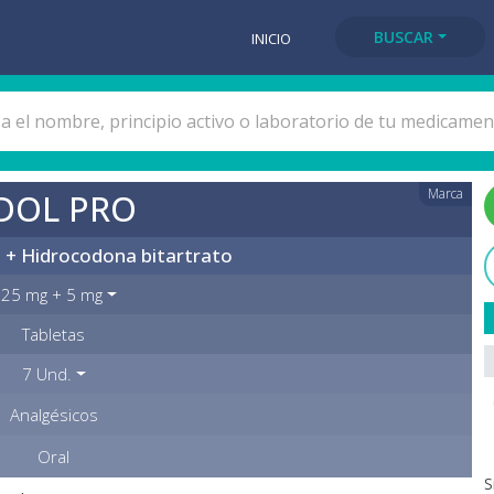
BUSCAR
INICIO
Marca
DOL PRO
 + Hidrocodona bitartrato
25 mg + 5 mg
Tabletas
7 Und.
Analgésicos
Oral
S