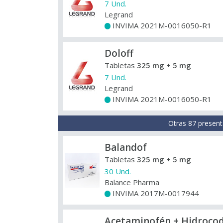
7 Und.
Legrand
INVIMA 2021M-0016050-R1
+
Doloff
Tabletas
325 mg + 5 mg
7 Und.
Legrand
INVIMA 2021M-0016050-R1
+
Otras 87 present
Balandof
Tabletas
325 mg + 5 mg
30 Und.
Balance Pharma
INVIMA 2017M-0017944
+
Acetaminofén + Hidroco