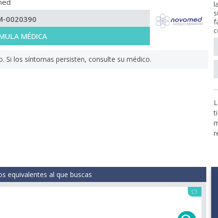
med
l
s
M-0020390
f
c
MULA MÉDICA
Si los síntomas persisten, consulte su médico.
L
t
m
r
s equivalentes al que buscas
C1