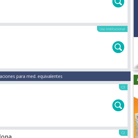
Uso institucional
aciones para med. equivalentes
C3
C2
dona