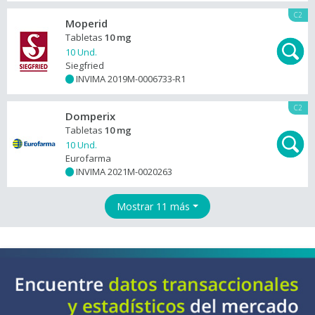
C2
Moperid
Tabletas
10 mg
10 Und.
Siegfried
INVIMA 2019M-0006733-R1
+
C2
Domperix
Tabletas
10 mg
10 Und.
Eurofarma
INVIMA 2021M-0020263
+
Mostrar 11 más