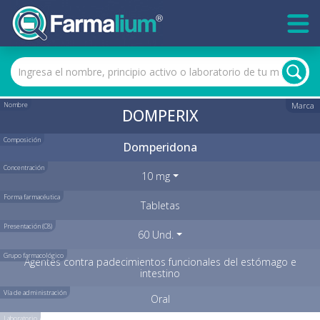
Nombre
Marca
DOMPERIX
Composición
Domperidona
Concentración
10 mg
Forma farmacéutica
Tabletas
Presentación (C8)
60 Und.
Grupo farmacológico
Agentes contra padecimientos funcionales del estómago e
intestino
Vía de administración
Oral
Laboratorio