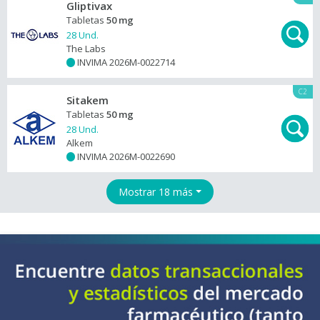
Gliptivax
Tabletas
50 mg
28 Und.
The Labs
INVIMA 2026M-0022714
+
C2
Sitakem
Tabletas
50 mg
28 Und.
Alkem
INVIMA 2026M-0022690
+
Mostrar 18 más