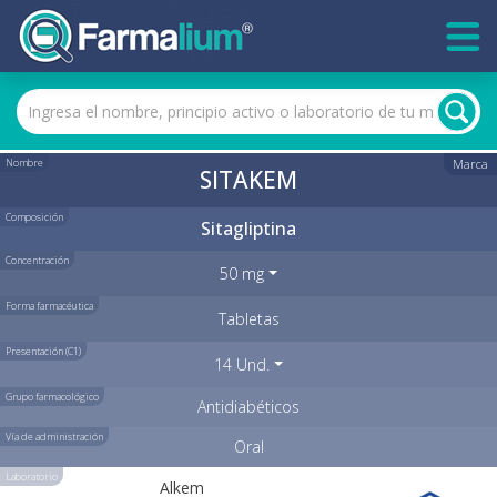
Nombre
Marca
SITAKEM
Composición
Sitagliptina
Concentración
50 mg
Forma farmacéutica
Tabletas
Presentación (C1)
14 Und.
Grupo farmacológico
Antidiabéticos
Vía de administración
Oral
Laboratorio
Alkem