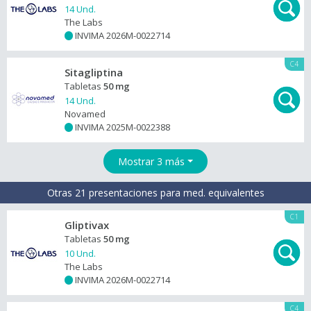
14 Und.
The Labs
INVIMA 2026M-0022714
+
C4
Sitagliptina
Tabletas
50 mg
14 Und.
Novamed
INVIMA 2025M-0022388
+
Mostrar 3 más
Otras 21 presentaciones para med. equivalentes
C1
Gliptivax
Tabletas
50 mg
10 Und.
The Labs
INVIMA 2026M-0022714
+
C4