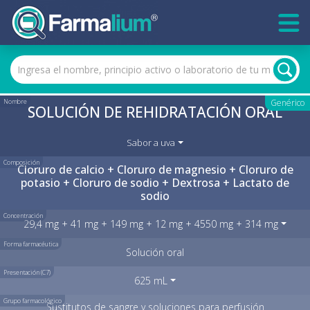
Nombre
Genérico
SOLUCIÓN DE REHIDRATACIÓN ORAL
Sabor a uva
Composición
Cloruro de calcio + Cloruro de magnesio + Cloruro de
potasio + Cloruro de sodio + Dextrosa + Lactato de
sodio
Concentración
29,4 mg + 41 mg + 149 mg + 12 mg + 4550 mg + 314 mg
Forma farmacéutica
Solución oral
Presentación (C7)
625 mL
Grupo farmacológico
Sustitutos de sangre y soluciones para perfusión