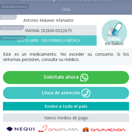
Vía de administración
Oral
Laboratorio
Antonio Malaver Afanador
Registro sanitario
INVIMA 2026M-0022675
Condición de venta
VENTA LIBRE - SIN FÓRMULA MÉDICA
Este es un medicamento. No exceder su consumo. Si los
síntomas persisten, consulte su médico.
Solicítalo ahora
Línea de atención
Envíos a todo el país
Varios medios de pago