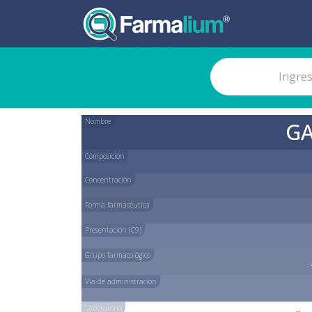
Nombre
G
Composición
Concentración
Forma farmacéutica
Presentación (C9)
Grupo farmacológico
Vía de administración
Laboratorio