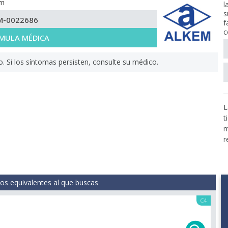
em
l
s
M-0022686
f
c
MULA MÉDICA
Si los síntomas persisten, consulte su médico.
L
t
m
r
s equivalentes al que buscas
C4