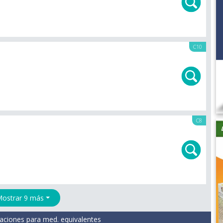
C10
C8
ostrar 9 más
aciones para med. equivalentes