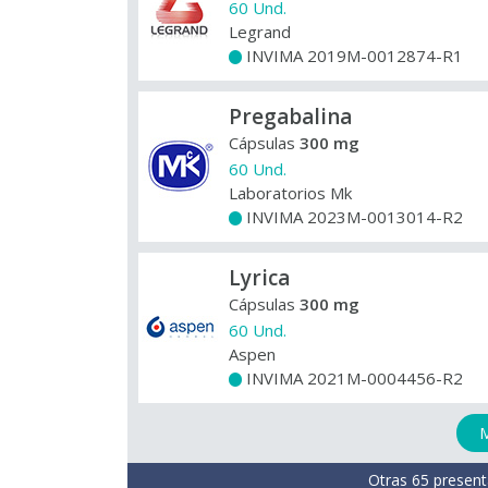
60 Und.
Legrand
INVIMA 2019M-0012874-R1
+
Pregabalina
Cápsulas
300 mg
60 Und.
Laboratorios Mk
INVIMA 2023M-0013014-R2
+
Lyrica
Cápsulas
300 mg
60 Und.
Aspen
INVIMA 2021M-0004456-R2
+
M
Otras 65 present