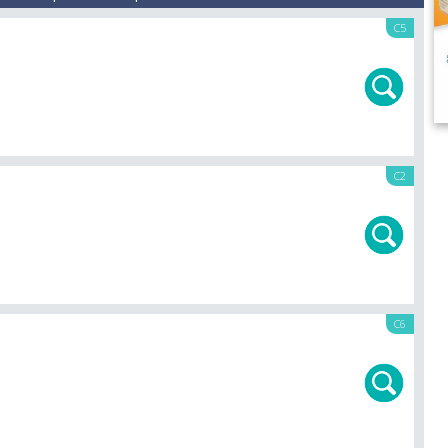
C5
C2
C6