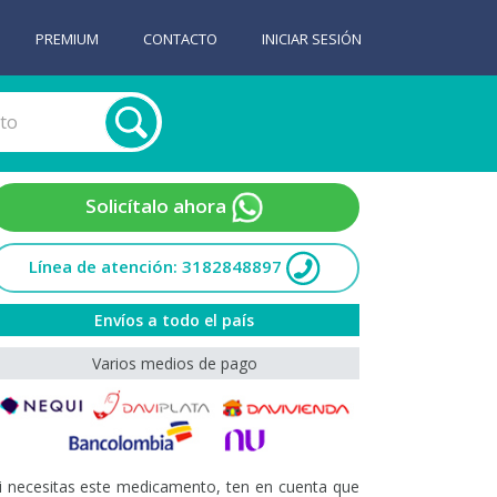
PREMIUM
CONTACTO
INICIAR SESIÓN
Solicítalo ahora
Línea de atención: 3182848897
Envíos a todo el país
Varios medios de pago
i necesitas este medicamento, ten en cuenta que