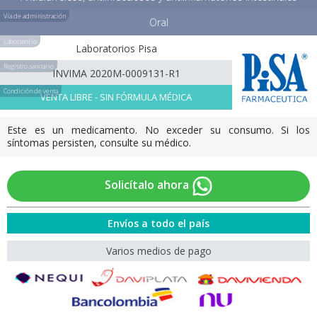
Vía de administración
Oral
Laboratorio
Laboratorios Pisa
Registro sanitario
INVIMA 2020M-0009131-R1
Condición de venta
VENTA LIBRE - SIN FÓRMULA MÉDICA
Este es un medicamento. No exceder su consumo. Si los
síntomas persisten, consulte su médico.
Solicítalo ahora
Envíos a todo el país
Varios medios de pago