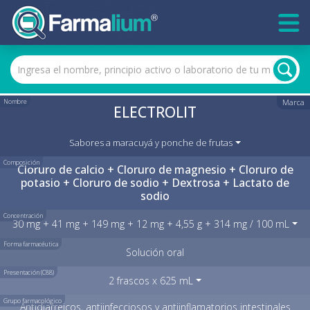
Nombre
Marca
ELECTROLIT
Sabores a maracuyá y ponche de frutas
Composición
Cloruro de calcio + Cloruro de magnesio + Cloruro de
potasio + Cloruro de sodio + Dextrosa + Lactato de
sodio
Concentración
30 mg + 41 mg + 149 mg + 12 mg + 4,55 g + 314 mg / 100 mL
Forma farmacéutica
Solución oral
Presentación (C88)
2 frascos x 625 mL
Grupo farmacológico
Antidiarreicos, antiinfecciosos y antiinflamatorios intestinales