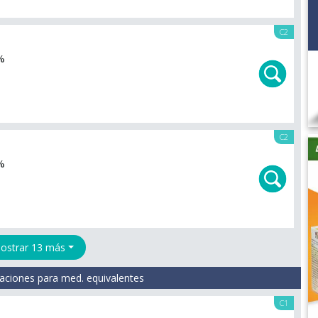
C2
%
C2
%
ostrar 13 más
aciones para med. equivalentes
C1