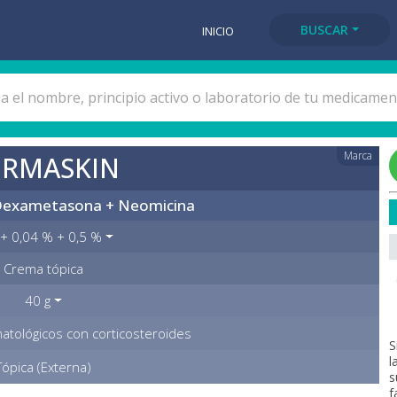
BUSCAR
INICIO
Marca
ERMASKIN
 Dexametasona + Neomicina
+ 0,04 % + 0,5 %
Crema tópica
40 g
tológicos con corticosteroides
S
l
Tópica (Externa)
s
f