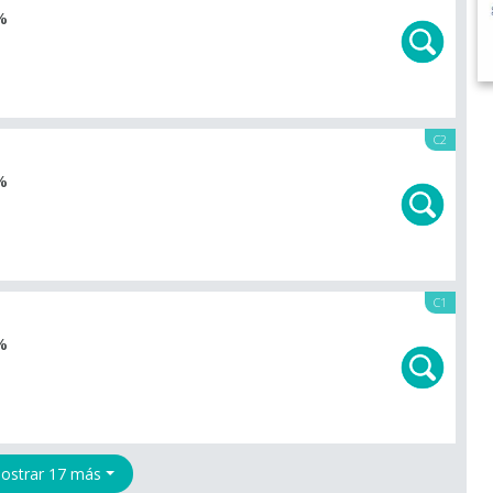
%
C2
%
C1
%
ostrar 17 más