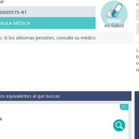
ar
c
-0005575-R1
MULA MÉDICA
Si los síntomas persisten, consulte su médico.
L
t
m
r
s equivalentes al que buscas
C2
%