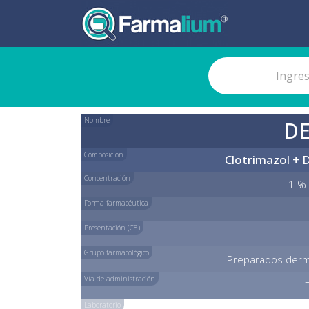
Nombre
D
Composición
Clotrimazol +
Concentración
1 % 
Forma farmacéutica
Presentación (C8)
Grupo farmacológico
Preparados derma
Vía de administración
Laboratorio