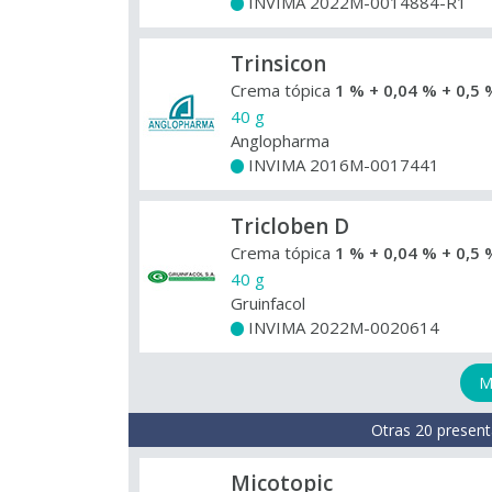
INVIMA 2022M-0014884-R1
+
Trinsicon
Crema tópica
1 % + 0,04 % + 0,5 
40 g
Anglopharma
INVIMA 2016M-0017441
+
Tricloben D
Crema tópica
1 % + 0,04 % + 0,5 
40 g
Gruinfacol
INVIMA 2022M-0020614
+
M
Otras 20 present
Micotopic