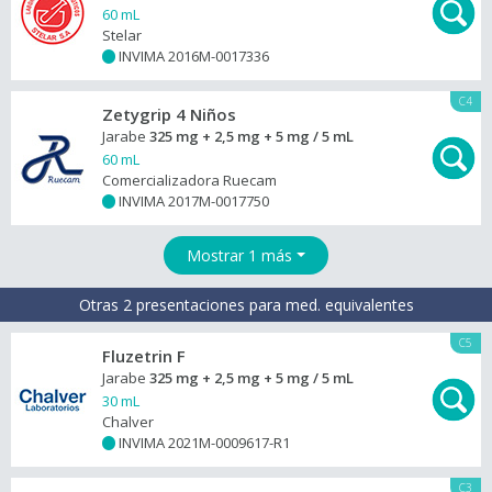
60 mL
Stelar
INVIMA 2016M-0017336
+
C4
Zetygrip 4 Niños
Jarabe
325 mg + 2,5 mg + 5 mg / 5 mL
60 mL
Comercializadora Ruecam
INVIMA 2017M-0017750
+
Mostrar 1 más
Otras 2 presentaciones para med. equivalentes
C5
Fluzetrin F
Jarabe
325 mg + 2,5 mg + 5 mg / 5 mL
30 mL
Chalver
INVIMA 2021M-0009617-R1
+
C3