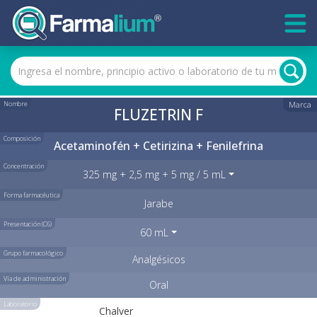
Nombre
Marca
FLUZETRIN F
Composición
Acetaminofén + Cetirizina + Fenilefrina
Concentración
325 mg + 2,5 mg + 5 mg / 5 mL
Forma farmacéutica
Jarabe
Presentación (C6)
60 mL
Grupo farmacológico
Analgésicos
Vía de administración
Oral
Laboratorio
Chalver