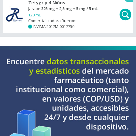
Zetygrip 4 Niños
Jarabe
325 mg + 2,5 mg + 5 mg / 5 mL
120 mL
Comercializadora Ruecam
INVIMA 2017M-0017750
+