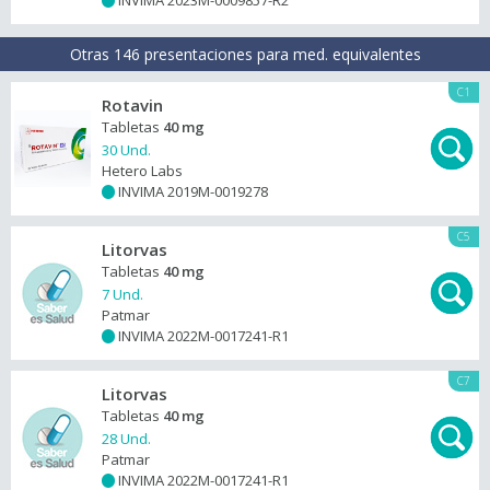
INVIMA 2023M-0009857-R2
+
Otras 146 presentaciones para med. equivalentes
C1
Rotavin
Tabletas
40 mg
30 Und.
Hetero Labs
INVIMA 2019M-0019278
+
C5
Litorvas
Tabletas
40 mg
7 Und.
Patmar
INVIMA 2022M-0017241-R1
+
C7
Litorvas
Tabletas
40 mg
28 Und.
Patmar
INVIMA 2022M-0017241-R1
+