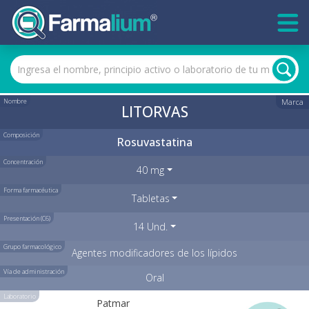
Nombre
Marca
LITORVAS
Composición
Rosuvastatina
Concentración
40 mg
Forma farmacéutica
Tabletas
Presentación (C6)
14 Und.
Grupo farmacológico
Agentes modificadores de los lípidos
Vía de administración
Oral
Laboratorio
Patmar