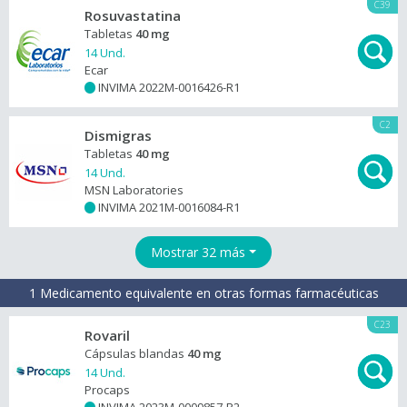
C39
Rosuvastatina
Tabletas
40 mg
14 Und.
Ecar
INVIMA 2022M-0016426-R1
+
C2
Dismigras
Tabletas
40 mg
14 Und.
MSN Laboratories
INVIMA 2021M-0016084-R1
+
Mostrar 32 más
1 Medicamento equivalente en otras formas farmacéuticas
C23
Rovaril
Cápsulas blandas
40 mg
14 Und.
Procaps