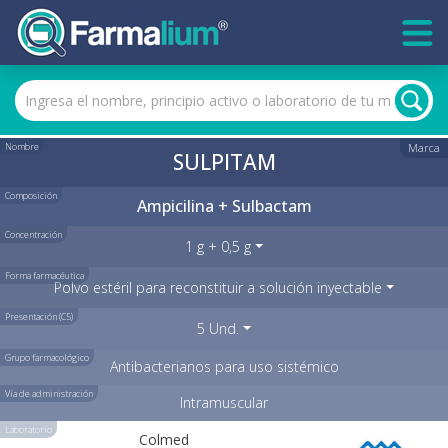
Nombre
Marca
SULPITAM
Composición
Ampicilina + Sulbactam
Concentración
1 g + 0,5 g
Forma farmacéutica
Polvo estéril para reconstituir a solución inyectable
Presentación (C5)
5 Und.
Grupo farmacológico
Antibacterianos para uso sistémico
Vía de administración
Intramuscular
Laboratorio
Colmed