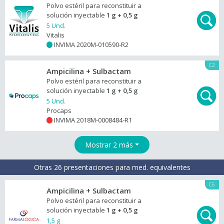
Polvo estéril para reconstituir a
solución inyectable
1 g + 0,5 g
5 Und.
Vitalis
INVIMA 2020M-010590-R2
+
C2
Ampicilina + Sulbactam
Polvo estéril para reconstituir a
solución inyectable
1 g + 0,5 g
5 Und.
Procaps
INVIMA 2018M-0008484-R1
+
Mostrar 2 más
Otras 26 presentaciones para med. equivalentes
C6
Ampicilina + Sulbactam
Polvo estéril para reconstituir a
solución inyectable
1 g + 0,5 g
1,5 g