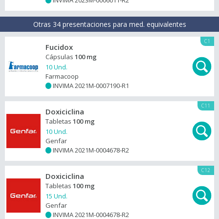
INVIMA 2023M-0006011-R2
+
Otras 34 presentaciones para med. equivalentes
C1
Fucidox
Cápsulas
100 mg
10 Und.
Farmacoop
INVIMA 2021M-0007190-R1
+
C11
Doxiciclina
Tabletas
100 mg
10 Und.
Genfar
INVIMA 2021M-0004678-R2
+
C12
Doxiciclina
Tabletas
100 mg
15 Und.
Genfar
INVIMA 2021M-0004678-R2
+