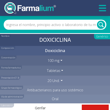
Nombre
Genérico
DOXICICLINA
Composición
Doxiciclina
Concentración
100 mg
Forma farmacéutica
Tabletas
Presentación (C13)
20 Und.
Grupo farmacológico
Antibacterianos para uso sistémico
Vía de administración
Oral
Laboratorio
Genfar