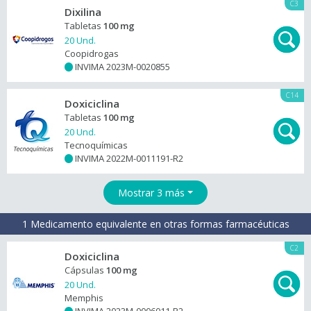
C3
Dixilina
Tabletas
100 mg
20 Und.
Coopidrogas
INVIMA 2023M-0020855
+
C14
Doxiciclina
Tabletas
100 mg
20 Und.
Tecnoquímicas
INVIMA 2022M-0011191-R2
+
Mostrar 3 más
1 Medicamento equivalente en otras formas farmacéuticas
C2
Doxiciclina
Cápsulas
100 mg
20 Und.
Memphis