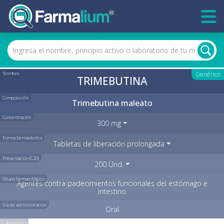
Nombre
Genérico
TRIMEBUTINA
Composición
Trimebutina maleato
Concentración
300 mg
Forma farmacéutica
Tabletas de liberación prolongada
Presentación (C20)
200 Und.
Grupo farmacológico
Agentes contra padecimientos funcionales del estómago e
intestino
Vía de administración
Oral
Laboratorio