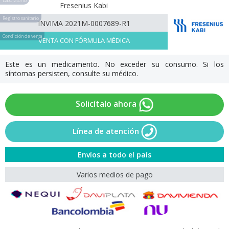
Laboratorio
Fresenius Kabi
Registro sanitario
INVIMA 2021M-0007689-R1
Condición de venta
VENTA CON FÓRMULA MÉDICA
Este es un medicamento. No exceder su consumo. Si los
síntomas persisten, consulte su médico.
Solicítalo ahora
Línea de atención
Envíos a todo el país
Varios medios de pago