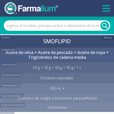
Nombre
Marca
SMOFLIPID
Composición
Aceite de oliva + Aceite de pescado + Aceite de soya +
Triglicéridos de cadena media
Concentración
50 g + 30 g + 60 g + 60 g / 1 L
Forma farmacéutica
Emulsión inyectable
Presentación (C17)
100 mL
Grupo farmacológico
Sustitutos de sangre y soluciones para perfusión
Vía de administración
Intravenosa