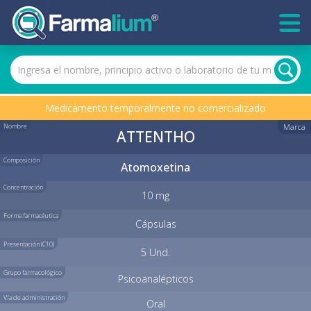
Medicamento temporalmente no comercializado
Nombre
Marca
ATTENTHO
Composición
Atomoxetina
Concentración
10 mg
Forma farmacéutica
Cápsulas
Presentación (C10)
5 Und.
Grupo farmacológico
Psicoanalépticos
Vía de administración
Oral