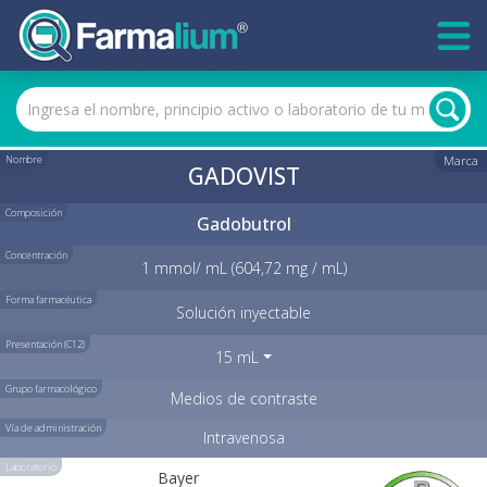
Nombre
Marca
GADOVIST
Composición
Gadobutrol
Concentración
1 mmol/ mL (604,72 mg / mL)
Forma farmacéutica
Solución inyectable
Presentación (C12)
15 mL
Grupo farmacológico
Medios de contraste
Vía de administración
Intravenosa
Laboratorio
Bayer