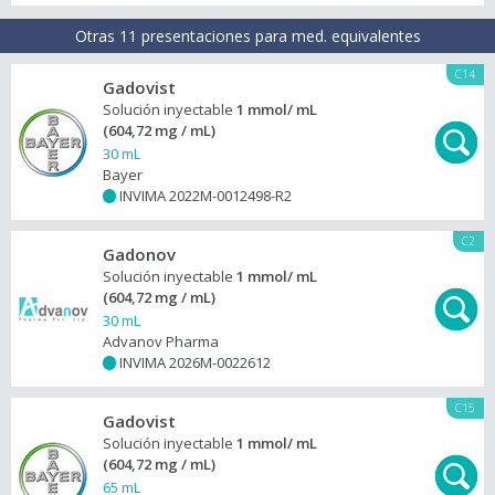
Otras 11 presentaciones para med. equivalentes
C14
Gadovist
Solución inyectable
1 mmol/ mL
(604,72 mg / mL)
30 mL
Bayer
INVIMA 2022M-0012498-R2
+
C2
Gadonov
Solución inyectable
1 mmol/ mL
(604,72 mg / mL)
30 mL
Advanov Pharma
INVIMA 2026M-0022612
+
C15
Gadovist
Solución inyectable
1 mmol/ mL
(604,72 mg / mL)
65 mL