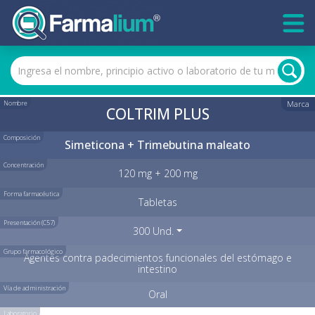
Nombre
Marca
COLTRIM PLUS
Composición
Simeticona + Trimebutina maleato
Concentración
120 mg + 200 mg
Forma farmacéutica
Tabletas
Presentación (C57)
300 Und.
Grupo farmacológico
Agentes contra padecimientos funcionales del estómago e
intestino
Vía de administración
Oral
Laboratorio