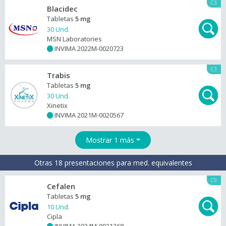
C3
Blacidec
Tabletas
5 mg
30 Und.
MSN Laboratories
INVIMA 2022M-0020723
+
C3
Trabis
Tabletas
5 mg
30 Und.
Xinetix
INVIMA 2021M-0020567
+
Mostrar 1 más
Otras 18 presentaciones para med. equivalentes
C9
Cefalen
Tabletas
5 mg
10 Und.
Cipla