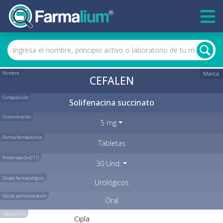
Nombre
Marca
CEFALEN
Composición
Solifenacina succinato
Concentración
5 mg
Forma farmacéutica
Tabletas
Presentación (C11)
30 Und.
Grupo farmacológico
Urológicos
Vía de administración
Oral
Laboratorio
Cipla