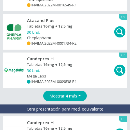
INVIMA 2022M-0016549-R1
+
C8
Atacand Plus
Tabletas
16 mg + 12,5 mg
30 Und.
Cheplapharm
INVIMA 2022M-0001734-R2
+
C2
Candeprex H
Tabletas
16 mg + 12,5 mg
30 Und.
Mega Labs
INVIMA 2023M-0009838-R1
+
Mostrar 4 más
Otra presentación para med. equivalente
C1
Candeprex H
Tabletas
16 mg + 12,5 mg