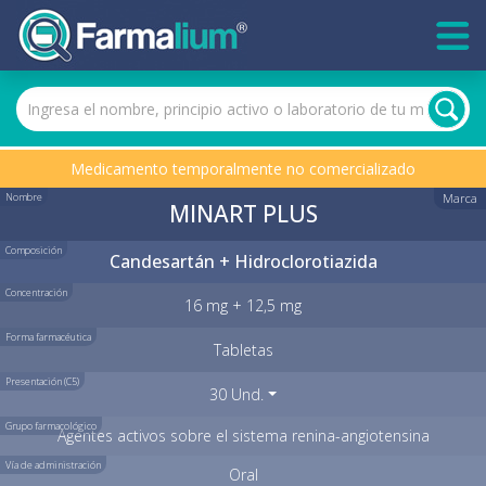
Medicamento temporalmente no comercializado
Nombre
Marca
MINART PLUS
Composición
Candesartán + Hidroclorotiazida
Concentración
16 mg + 12,5 mg
Forma farmacéutica
Tabletas
Presentación (C5)
30 Und.
Grupo farmacológico
Agentes activos sobre el sistema renina-angiotensina
Vía de administración
Oral