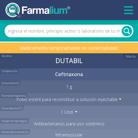
Medicamento temporalmente no comercializado
Nombre
Marca
DUTABIL
Composición
Ceftriaxona
Concentración
1 g
Forma farmacéutica
Polvo estéril para reconstituir a solución inyectable
Presentación (C1)
1 Und.
Grupo farmacológico
Antibacterianos para uso sistémico
Vía de administración
Intramuscular