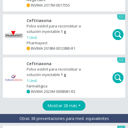
INVIMA 2017M-0017555
+
C1
Ceftriaxona
Polvo estéril para reconstituir a
solución inyectable
1 g
1 Und.
Pharmayect
INVIMA 2018M-0012880-R1
+
C4
Ceftriaxona
Polvo estéril para reconstituir a
solución inyectable
1 g
1 Und.
Farmalógica
INVIMA 2023M-0008081-R2
+
Mostrar 28 más
Otras 38 presentaciones para med. equivalentes