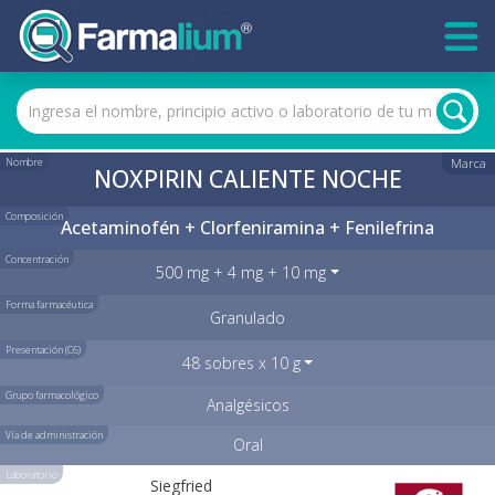
Nombre
Marca
NOXPIRIN CALIENTE NOCHE
Composición
Acetaminofén + Clorfeniramina + Fenilefrina
Concentración
500 mg + 4 mg + 10 mg
Forma farmacéutica
Granulado
Presentación (C6)
48 sobres x 10 g
Grupo farmacológico
Analgésicos
Vía de administración
Oral
Laboratorio
Siegfried