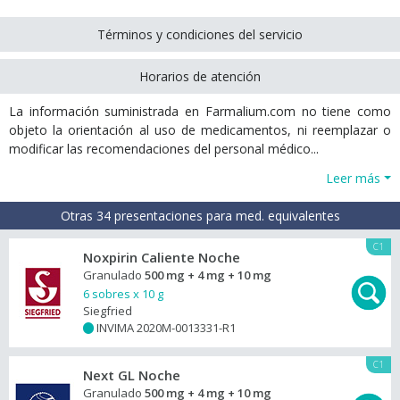
Términos y condiciones del servicio
Horarios de atención
La información suministrada en Farmalium.com no tiene como
objeto la orientación al uso de medicamentos, ni reemplazar o
modificar las recomendaciones del personal médico...
Leer más
Otras 34 presentaciones para med. equivalentes
C1
Noxpirin Caliente Noche
Granulado
500 mg + 4 mg + 10 mg
6 sobres x 10 g
Siegfried
INVIMA 2020M-0013331-R1
+
C1
Next GL Noche
Granulado
500 mg + 4 mg + 10 mg