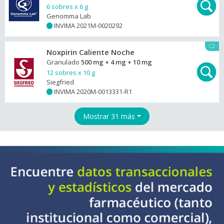
6 sobres x 6 g
Genomma Lab
INVIMA 2021M-0020292
+
C2
Noxpirin Caliente Noche
Granulado
500 mg + 4 mg + 10 mg
12 sobres x 10 g
Siegfried
INVIMA 2020M-0013331-R1
+
Mostrar 31 más