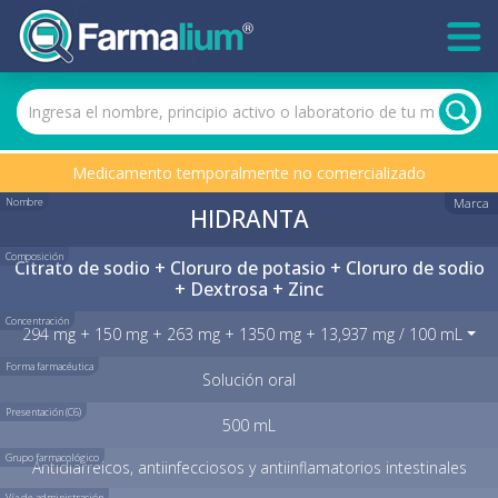
Medicamento temporalmente no comercializado
Nombre
Marca
HIDRANTA
Composición
Citrato de sodio + Cloruro de potasio + Cloruro de sodio
+ Dextrosa + Zinc
Concentración
294 mg + 150 mg + 263 mg + 1350 mg + 13,937 mg / 100 mL
Forma farmacéutica
Solución oral
Presentación (C6)
500 mL
Grupo farmacológico
Antidiarreicos, antiinfecciosos y antiinflamatorios intestinales
Vía de administración