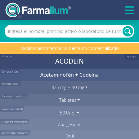
Medicamento temporalmente no comercializado
Nombre
Marca
ACODEIN
Composición
Acetaminofén + Codeína
Concentración
325 mg + 30 mg
Forma farmacéutica
Tabletas
Presentación (C4)
50 Und.
Grupo farmacológico
Analgésicos
Vía de administración
Oral