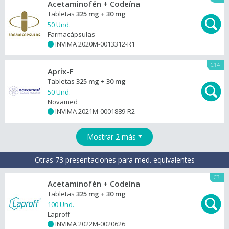
Acetaminofén + Codeína
Tabletas
325 mg + 30 mg
50 Und.
Farmacápsulas
INVIMA 2020M-0013312-R1
+
C14
Aprix-F
Tabletas
325 mg + 30 mg
50 Und.
Novamed
INVIMA 2021M-0001889-R2
+
Mostrar 2 más
Otras 73 presentaciones para med. equivalentes
C3
Acetaminofén + Codeína
Tabletas
325 mg + 30 mg
100 Und.
Laproff
INVIMA 2022M-0020626
+