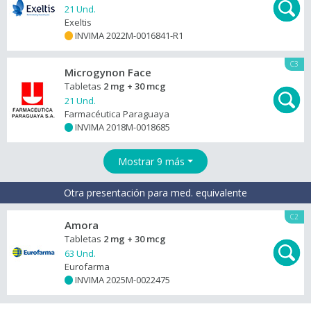
21 Und.
Exeltis
INVIMA 2022M-0016841-R1
+
C3
Microgynon Face
Tabletas
2 mg + 30 mcg
21 Und.
Farmacéutica Paraguaya
INVIMA 2018M-0018685
+
Mostrar 9 más
Otra presentación para med. equivalente
C2
Amora
Tabletas
2 mg + 30 mcg
63 Und.
Eurofarma
INVIMA 2025M-0022475
+