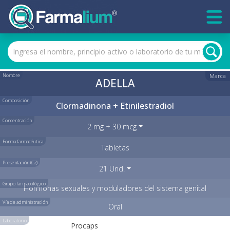
Nombre
Marca
ADELLA
Composición
Clormadinona + Etinilestradiol
Concentración
2 mg + 30 mcg
Forma farmacéutica
Tabletas
Presentación (C2)
21 Und.
Grupo farmacológico
Hormonas sexuales y moduladores del sistema genital
Vía de administración
Oral
Laboratorio
Procaps