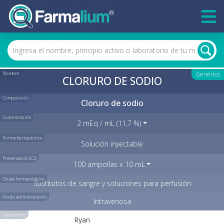
Nombre
Genérico
CLORURO DE SODIO
Composición
Cloruro de sodio
Concentración
2 mEq / mL (11,7 %)
Forma farmacéutica
Solución inyectable
Presentación (C2)
100 ampollas x 10 mL
Grupo farmacológico
Sustitutos de sangre y soluciones para perfusión
Vía de administración
Intravenosa
Laboratorio
Ryan