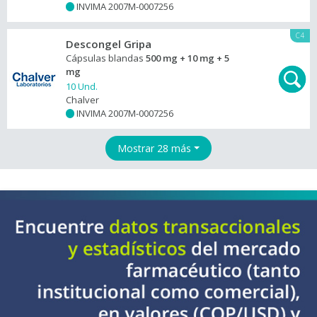
INVIMA 2007M-0007256
+
C4
Descongel Gripa
Cápsulas blandas
500 mg + 10 mg + 5
mg
10 Und.
Chalver
INVIMA 2007M-0007256
+
Mostrar 28 más