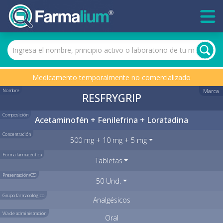
Medicamento temporalmente no comercializado
Nombre
Marca
RESFRYGRIP
Composición
Acetaminofén + Fenilefrina + Loratadina
Concentración
500 mg + 10 mg + 5 mg
Forma farmacéutica
Tabletas
Presentación (C5)
50 Und.
Grupo farmacológico
Analgésicos
Vía de administración
Oral