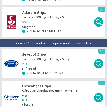
C6
Adorem Gripa
Tabletas
500 mg + 10 mg + 5 mg
50 Und.
Siegfried
INVIMA 2016M-014981-R2
+
Otras 31 presentaciones para med. equivalentes
C1
Sevedol Gripa
Tabletas
500 mg + 10 mg + 5 mg
2 Und.
Lafrancol
INVIMA 2023M-0013023-R2
+
C1
Descongel Gripa
Cápsulas blandas
500 mg + 10 mg + 5
mg
8 Und.
Chalver