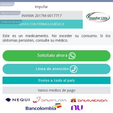
Laboratorio
Impofar
Registro sanitario
INVIMA 2017M-0017717
Condición de venta
VENTA CON FÓRMULA MÉDICA
Este es un medicamento. No exceder su consumo. Si los
síntomas persisten, consulte su médico.
Solicítalo ahora
Línea de atención
Envíos a todo el país
Varios medios de pago