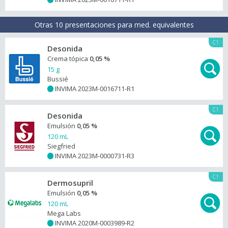
Otras 10 presentaciones para med. equivalentes
C1
Desonida
Crema tópica
0,05 %
15 g
Bussié
INVIMA 2023M-0016711-R1
+
C1
Desonida
Emulsión
0,05 %
120 mL
Siegfried
INVIMA 2023M-0000731-R3
+
C1
Dermosupril
Emulsión
0,05 %
120 mL
Mega Labs
INVIMA 2020M-0003989-R2
+