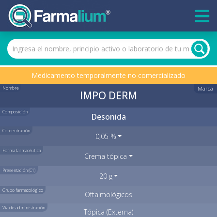
Medicamento temporalmente no comercializado
Nombre
Marca
IMPO DERM
Composición
Desonida
Concentración
0,05 %
Forma farmacéutica
Crema tópica
Presentación (C1)
20 g
Grupo farmacológico
Oftalmológicos
Vía de administración
Tópica (Externa)