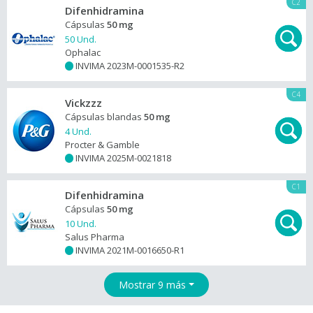
C2
Difenhidramina
Cápsulas
50 mg
50 Und.
Ophalac
INVIMA 2023M-0001535-R2
+
C4
Vickzzz
Cápsulas blandas
50 mg
4 Und.
Procter & Gamble
INVIMA 2025M-0021818
+
C1
Difenhidramina
Cápsulas
50 mg
10 Und.
Salus Pharma
INVIMA 2021M-0016650-R1
+
Mostrar 9 más