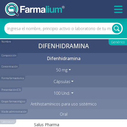
Nombre
Genérico
DIFENHIDRAMINA
Composición
Difenhidramina
Concentración
50 mg
Forma farmacéutica
Cápsulas
Presentación (C5)
100 Und.
Grupo farmacológico
Antihistamínicos para uso sistémico
Vía de administración
Oral
Laboratorio
Salus Pharma