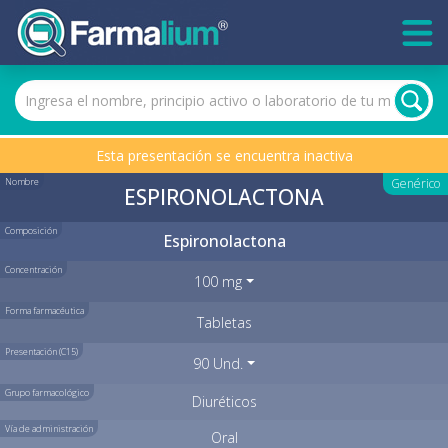
Esta presentación se encuentra inactiva
Nombre
Genérico
ESPIRONOLACTONA
Composición
Espironolactona
Concentración
100 mg
Forma farmacéutica
Tabletas
Presentación (C15)
90 Und.
Grupo farmacológico
Diuréticos
Vía de administración
Oral