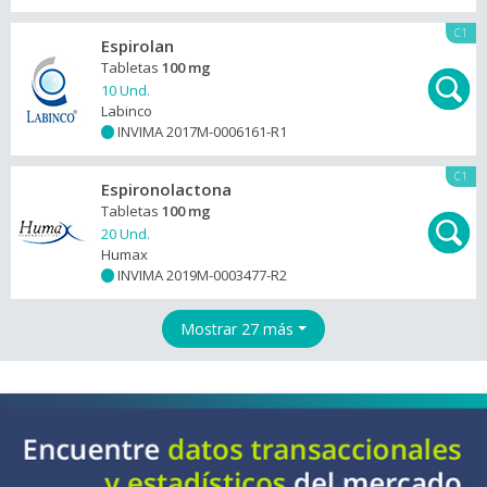
C1
Espirolan
Tabletas
100 mg
10 Und.
Labinco
INVIMA 2017M-0006161-R1
+
C1
Espironolactona
Tabletas
100 mg
20 Und.
Humax
INVIMA 2019M-0003477-R2
+
Mostrar 27 más