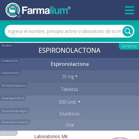
Nombre
Genérico
ESPIRONOLACTONA
Composición
Espironolactona
Concentración
25 mg
Forma farmacéutica
Tabletas
Presentación (C10)
300 Und.
Grupo farmacológico
Diuréticos
Vía de administración
Oral
Laboratorio
Laboratorios Mk