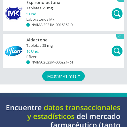
Espironolactona
Tabletas
25 mg
5 Und.
Laboratorios Mk
INVIMA 2021M-0016362-R1
+
C1
Aldactone
Tabletas
25 mg
10 Und.
Pfizer
INVIMA 2023M-006221-R4
+
Mostrar 41 más