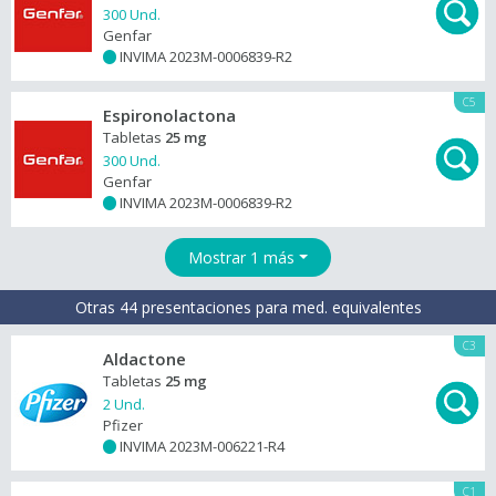
300 Und.
Genfar
INVIMA 2023M-0006839-R2
+
C5
Espironolactona
Tabletas
25 mg
300 Und.
Genfar
INVIMA 2023M-0006839-R2
+
Mostrar 1 más
Otras 44 presentaciones para med. equivalentes
C3
Aldactone
Tabletas
25 mg
2 Und.
Pfizer
INVIMA 2023M-006221-R4
+
C1