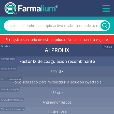
El registro sanitario de este producto No se encuentra vigente.
Nombre
Marca
ALPROLIX
Composición
Factor IX de coagulación recombinante
Concentración
500 UI
Forma farmacéutica
Polvo liofilizado para reconstituir a solución inyectable
Presentación (C1)
1 Und.
Grupo farmacológico
Antihemorrágicos
Vía de administración
Intravenosa