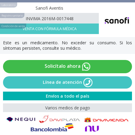
Laboratorio
Sanofi Aventis
Registro sanitario
INVIMA 2016M-0017448
Condición de venta
VENTA CON FÓRMULA MÉDICA
Este es un medicamento. No exceder su consumo. Si los
síntomas persisten, consulte su médico.
Solicítalo ahora
Línea de atención
Envíos a todo el país
Varios medios de pago