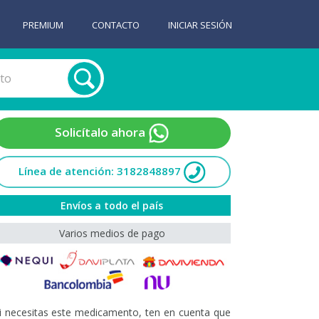
PREMIUM
CONTACTO
INICIAR SESIÓN
Solicítalo ahora
Línea de atención: 3182848897
Envíos a todo el país
Varios medios de pago
i necesitas este medicamento, ten en cuenta que