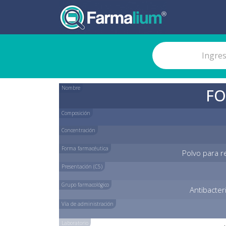
Nombre
FO
Composición
Concentración
Forma farmacéutica
Polvo para re
Presentación (C5)
Grupo farmacológico
Antibacter
Vía de administración
Laboratorio