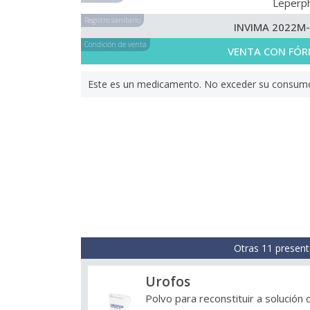
Leperp
Registro sanitario
INVIMA 2022M
Condición de venta
VENTA CON FÓR
Este es un medicamento. No exceder su consumo. 
Otras 11 present
Urofos
Polvo para reconstituir a solución 