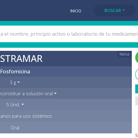
BUSCAR
INICIO
Marca
STRAMAR
Fosfomicina
3 g
constituir a solución oral
5 Und.
ianos para uso sistémico
Oral
S