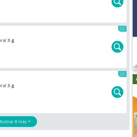
C1
oral
3 g
C2
oral
3 g
ostrar 8 más