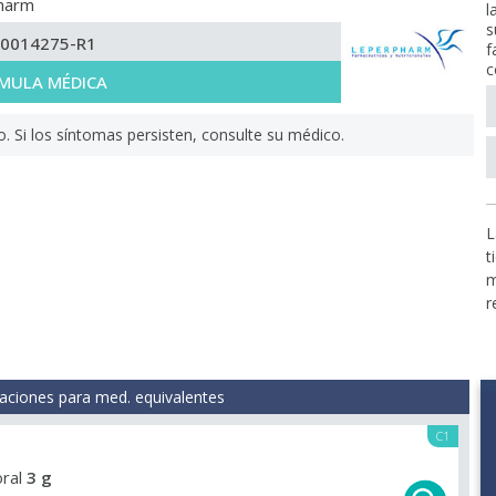
harm
l
s
-0014275-R1
f
c
MULA MÉDICA
Si los síntomas persisten, consulte su médico.
L
t
m
r
aciones para med. equivalentes
C1
oral
3 g