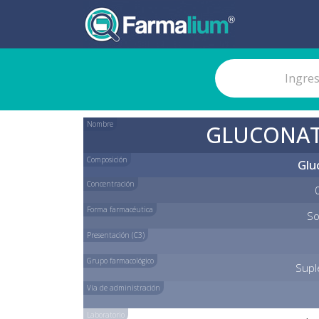
Nombre
GLUCONAT
Composición
Glu
Concentración
Forma farmacéutica
So
Presentación (C3)
Grupo farmacológico
Supl
Vía de administración
Laboratorio