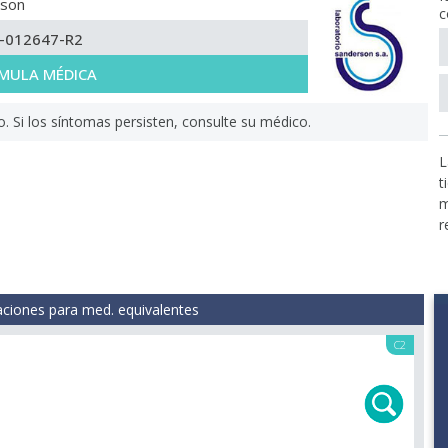
rson
c
-012647-R2
MULA MÉDICA
Si los síntomas persisten, consulte su médico.
L
t
m
r
aciones para med. equivalentes
C2