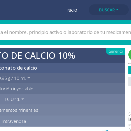
BUSCAR
INICIO
Genérico
O DE CALCIO 10%
conato de calcio
0,95 g / 10 mL
lución inyectable
10 Und.
ementos minerales
S
l
Intravenosa
s
f