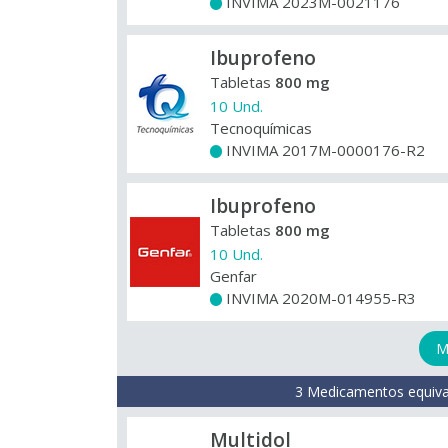
INVIMA 2023M-0021176
+
Ibuprofeno
Tabletas
800 mg
10 Und.
Tecnoquímicas
INVIMA 2017M-0000176-R2
+
Ibuprofeno
Tabletas
800 mg
10 Und.
Genfar
INVIMA 2020M-014955-R3
+
M
3 Medicamentos equiva
Multidol