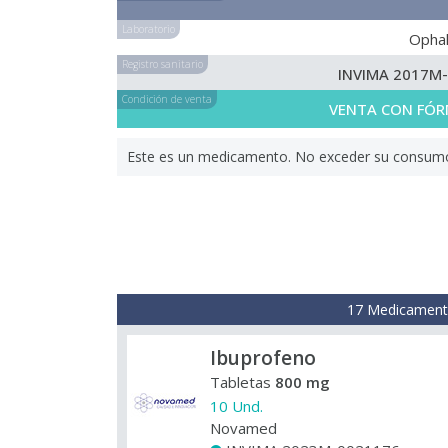
Laboratorio
Opha
Registro sanitario
INVIMA 2017M
Condición de venta
VENTA CON FÓR
Este es un medicamento. No exceder su consumo. 
17 Medicamento
Ibuprofeno
Tabletas
800 mg
10 Und.
Novamed