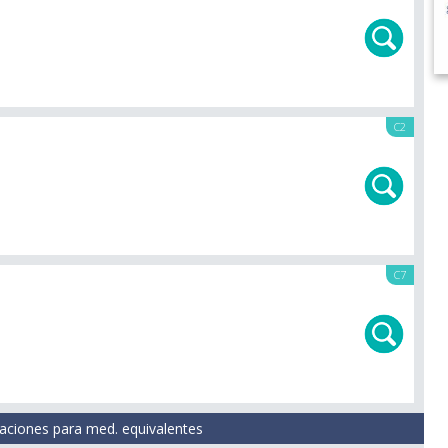
C2
C7
aciones para med. equivalentes