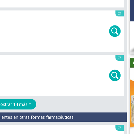
C1
C3
ostrar 14 más
lentes en otras formas farmacéuticas
C8