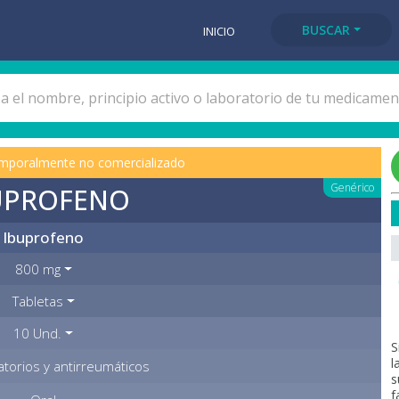
BUSCAR
INICIO
mporalmente no comercializado
Genérico
UPROFENO
Ibuprofeno
800 mg
Tabletas
10 Und.
S
l
atorios y antirreumáticos
s
f