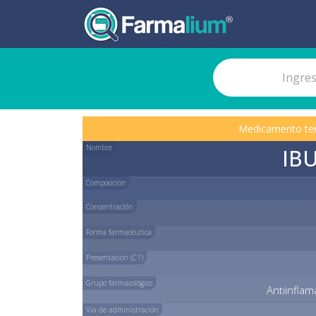
Medicamento te
Nombre
IB
Composición
Concentración
Forma farmacéutica
Presentación (C1)
Grupo farmacológico
Antiinflam
Vía de administración