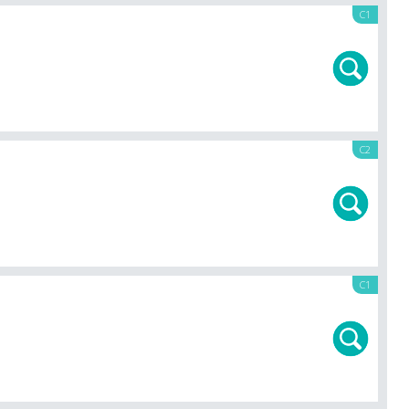
C1
C2
C1