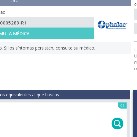
Oral
c
lac
-0005289-R1
MULA MÉDICA
Si los síntomas persisten, consulte su médico.
L
t
m
r
s equivalentes al que buscas
C1