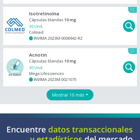
C3
Isotretinoína
Cápsulas blandas
10 mg
30 Und.
Colmed
INVIMA 2023M-0006942-R2
+
C1
Acnotin
Cápsulas blandas
10 mg
30 Und.
Mega Lifesciences
INVIMA 2023M-0021075
+
Mostrar 10 más