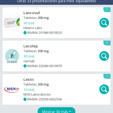
Otras 33 presentaciones para med. equivalentes
C1
Lancovul
Tabletas
200 mg
30 Und.
Hetero Labs
INVIMA 2019M-0019520
+
C6
Lacolep
Tabletas
200 mg
30 Und.
Genlab
INVIMA 2020M-0019979
+
C1
Lasoc
Tabletas
200 mg
10 Und.
MSN Laboratories
INVIMA 2025M-0022506
+
Mostrar 30 más