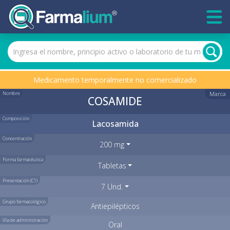
Medicamento temporalmente no comercializado
Nombre
Marca
COSAMIDE
Composición
Lacosamida
Concentración
200 mg
Forma farmacéutica
Tabletas
Presentación (C1)
7 Und.
Grupo farmacológico
Antiepilépticos
Vía de administración
Oral