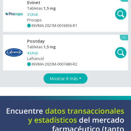
Evinet
Tabletas
1,5 mg
3 Und.
Procaps
INVIMA 2021M-0016656-R1
+
C6
Postday
Tabletas
1,5 mg
4 Und.
Lafrancol
INVIMA 2023M-0007480-R2
+
Mostrar 8 más