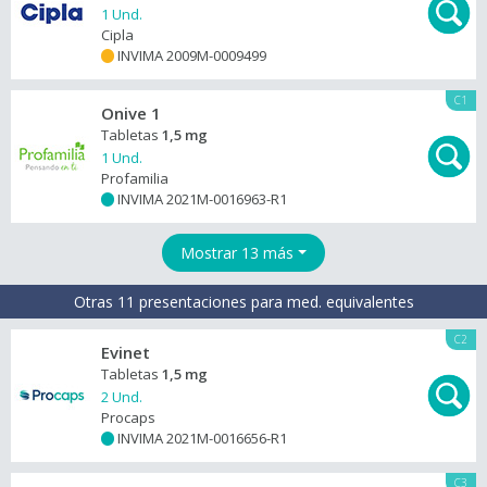
1 Und.
Cipla
INVIMA 2009M-0009499
+
C1
Onive 1
Tabletas
1,5 mg
1 Und.
Profamilia
INVIMA 2021M-0016963-R1
+
Mostrar 13 más
Otras 11 presentaciones para med. equivalentes
C2
Evinet
Tabletas
1,5 mg
2 Und.
Procaps
INVIMA 2021M-0016656-R1
+
C3