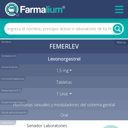
Nombre
Marca
FEMERLEV
Composición
Levonorgestrel
Concentración
1,5 mg
Forma farmacéutica
Tabletas
Presentación (C1)
1 Und.
Grupo farmacológico
Hormonas sexuales y moduladores del sistema genital
Vía de administración
Oral
Laboratorio
Senador Laboratories