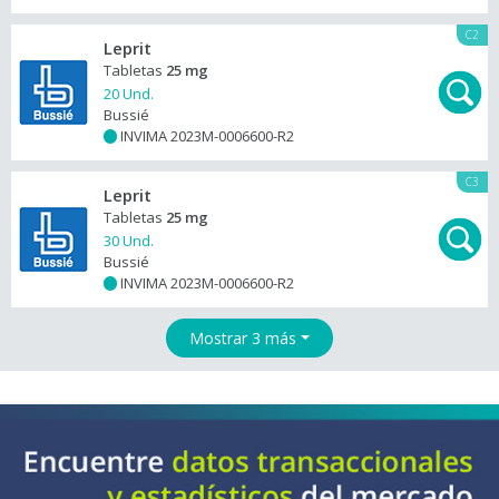
C2
Leprit
Tabletas
25 mg
20 Und.
Bussié
INVIMA 2023M-0006600-R2
+
C3
Leprit
Tabletas
25 mg
30 Und.
Bussié
INVIMA 2023M-0006600-R2
+
Mostrar 3 más