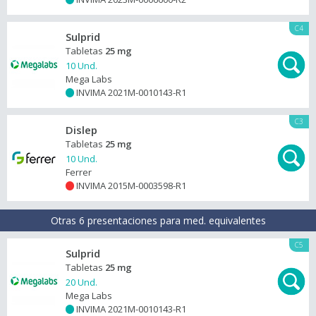
C4
Sulprid
Tabletas
25 mg
10 Und.
Mega Labs
INVIMA 2021M-0010143-R1
+
C3
Dislep
Tabletas
25 mg
10 Und.
Ferrer
INVIMA 2015M-0003598-R1
+
Otras 6 presentaciones para med. equivalentes
C5
Sulprid
Tabletas
25 mg
20 Und.
Mega Labs
INVIMA 2021M-0010143-R1
+