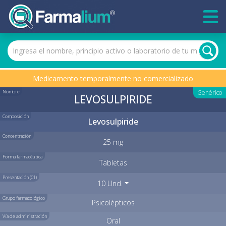
Medicamento temporalmente no comercializado
Nombre
Genérico
LEVOSULPIRIDE
Composición
Levosulpiride
Concentración
25 mg
Forma farmacéutica
Tabletas
Presentación (C1)
10 Und.
Grupo farmacológico
Psicolépticos
Vía de administración
Oral