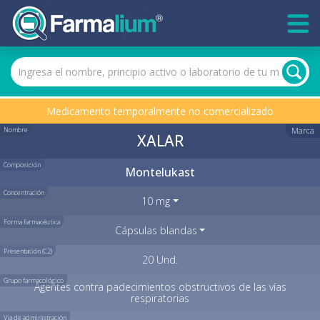
Medicamento temporalmente no comercializado
Nombre
Marca
XALAR
Composición
Montelukast
Concentración
10 mg
Forma farmacéutica
Cápsulas blandas
Presentación (C2)
20 Und.
Grupo farmacológico
Agentes contra padecimientos obstructivos de las vías
respiratorias
Vía de administración