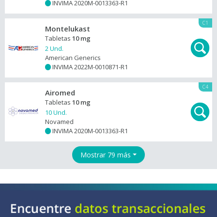
INVIMA 2020M-0013363-R1
+
C1
Montelukast
Tabletas
10 mg
2 Und.
American Generics
INVIMA 2022M-0010871-R1
+
C4
Airomed
Tabletas
10 mg
10 Und.
Novamed
INVIMA 2020M-0013363-R1
+
Mostrar 79 más