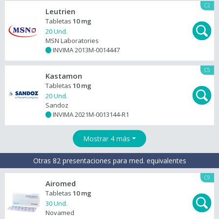
C2
Leutrien
Tabletas
10 mg
20 Und.
MSN Laboratories
INVIMA 2013M-0014447
+
C5
Kastamon
Tabletas
10 mg
20 Und.
Sandoz
INVIMA 2021M-0013144-R1
+
Mostrar 4 más
Otras 82 presentaciones para med. equivalentes
C9
Airomed
Tabletas
10 mg
30 Und.
Novamed